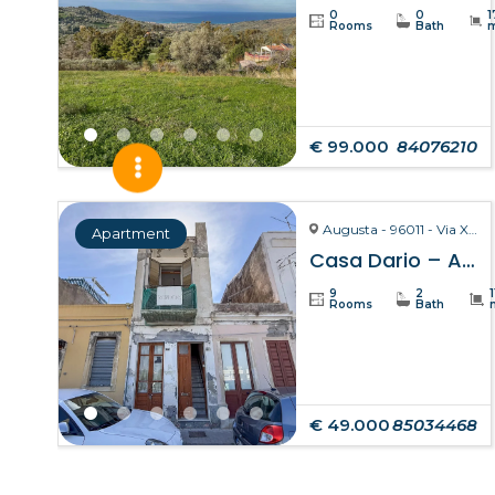
0
0
1
Rooms
Bath
€ 99.000
84076210
Augusta - 96011 - Via X Ottobre
Apartment
Casa Dario – Augusta
9
2
Rooms
Bath
€ 49.000
85034468