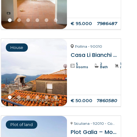
€ 95.000
7986487
Pollina - 90010
House
Casa Li Bianchi – Pollina
5
2
105
Rooms
Bath
m²
€ 50.000
7860580
Siculiana - 92010 - Contrada Torre Salsa
Plot of land
Plot Galia – Montallegro