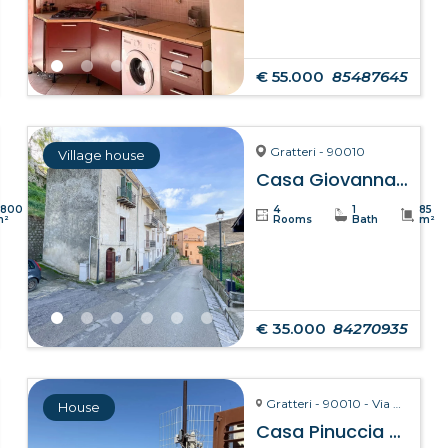
€ 55.000
85487645
Gratteri - 90010
Village house
Casa Giovanna – Gratteri
8800
4
1
85
m²
Rooms
Bath
m²
€ 35.000
84270935
Gratteri - 90010 - Via Pozzarello, 8-10
House
Casa Pinuccia – Gratteri