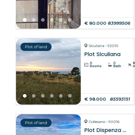
€ 80.000
83999506
Siculiana - 92010
Plot of land
Plot Siculiana
0
0
Rooms
Bath
€ 98.000
85593151
Collesano - 90016
Plot of land
Plot Dispenza – Collesano