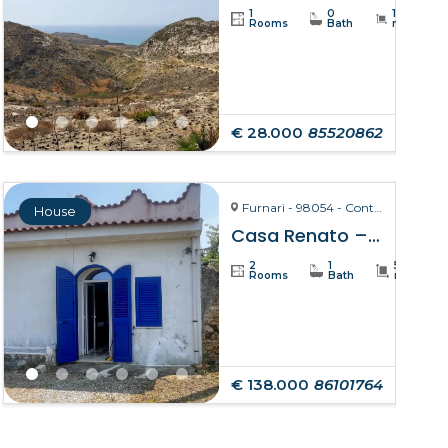
1
0
19234
Rooms
Bath
m²
€ 28.000
85520862
Furnari - 98054 - Contrada Zurà
House
Casa Renato – Furnari
2
1
50
Rooms
Bath
m²
€ 138.000
86101764