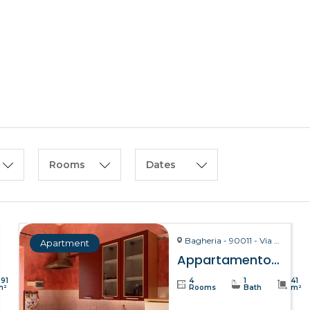
HOME
ABOUT US
Rooms
Dates
Bagheria - 90011 - Via La Bruto, 15
Apartment
Appartamento Bitta – Bagheria
391
4
1
41
m²
Rooms
Bath
m²