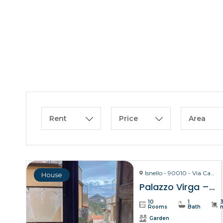
Rent
Price
Area
Isnello - 90010 - Via Carmelo Virga, 28
House
Palazzo Virga – Isnello
10
1
Rooms
Bath
Garden