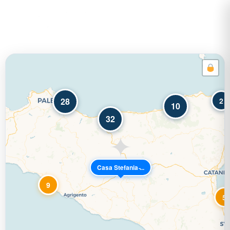
28
2
10
32
Casa Stefania ̵...
9
5