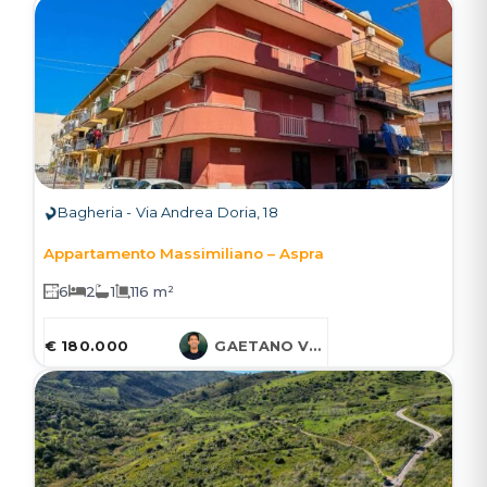
Bagheria - Via Andrea Doria, 18
Appartamento Massimiliano – Aspra
6
2
1
116 m²
€ 180.000
GAETANO VARCASIA