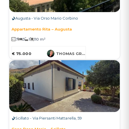
Augusta - Via Orso Mario Corbino
Appartamento Rita – Augusta
7
3
1
110 m²
€ 75.000
THOMAS GRUESSNER
Scillato - Via Piersanti Mattarella, 59
Casa Rosa Maria – Scillato