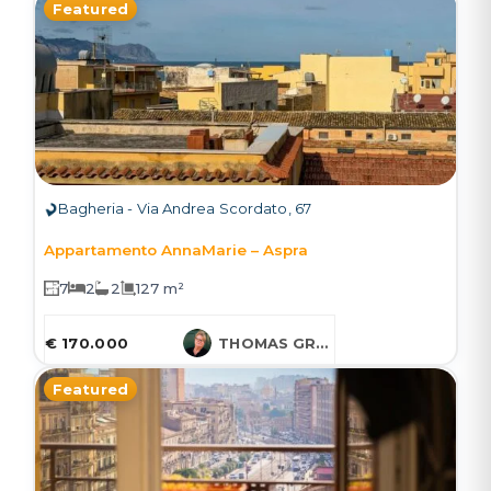
Featured
Bagheria - Via Andrea Scordato, 67
Appartamento AnnaMarie – Aspra
7
2
2
127 m²
€ 170.000
THOMAS GRUESSNER
Featured