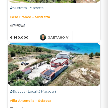
Mistretta - Mistretta
Casa Franco – Mistretta
7
3
1
€ 140.000
GAETANO VARCASIA
Sciacca - Località Maragani
Villa Antonella – Sciacca