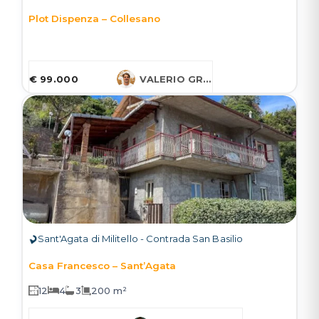
Plot Dispenza – Collesano
€ 99.000
VALERIO GRUESSNER
Sant'Agata di Militello - Contrada San Basilio
Casa Francesco – Sant’Agata
12
4
3
200 m²