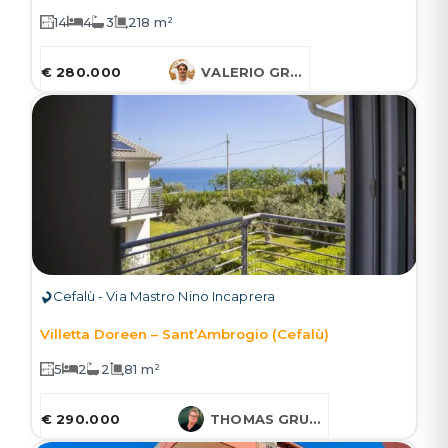
14
4
3
218 m²
€ 280.000
VALERIO GRUESSNER
Cefalù - Via Mastro Nino Incaprera
Villetta Doreen – Sant’Ambrogio (Cefalù)
5
2
2
81 m²
€ 290.000
THOMAS GRUESSNER