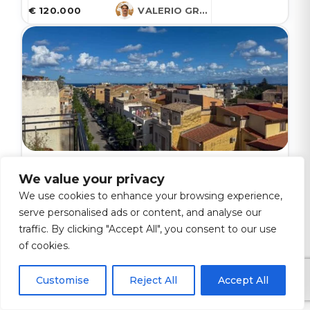
€ 120.000
VALERIO GRUESSNER
Santa Flavia - Corso Filangeri, 55
We value your privacy
Casa Colibrì – Santa Flavia
We use cookies to enhance your browsing experience,
serve personalised ads or content, and analyse our
3
1
1
51 m²
traffic. By clicking "Accept All", you consent to our use
of cookies.
€ 160.000
VALERIO GRUESSNER
Customise
Reject All
Accept All