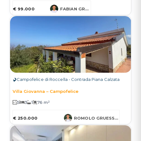
€ 99.000
FABIAN GRUESSNER
Campofelice di Roccella - Contrada Piana Calzata
Villa Giovanna – Campofelice
5
3
1
76 m²
€ 250.000
ROMOLO GRUESSNER