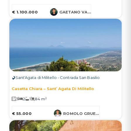
€ 1.100.000
GAETANO VARCASIA
Sant'Agata di Militello - Contrada San Basilio
Casetta Chiara – Sant’ Agata Di Militello
3
2
1
84 m²
€ 55.000
ROMOLO GRUESSNER