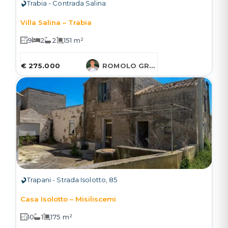
Trabia - Contrada Salina
Villa Salina – Trabia
9
2
2
151 m²
€ 275.000
ROMOLO GRUESSNER
Trapani - Strada Isolotto, 85
Casa Isolotto – Misiliscemi
10
1
175 m²