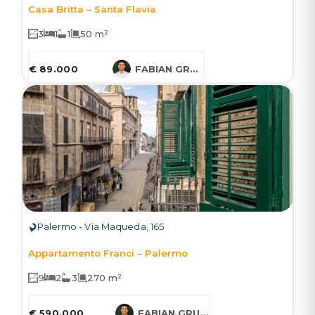
Casa Britta – Santa Flavia
3
1
1
50 m²
€ 89.000
FABIAN GRUESSNER
Palermo - Via Maqueda, 165
Appartamento Franci – Palermo
9
2
3
270 m²
€ 590.000
FABIAN GRUESSNER