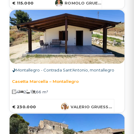
€ 115.000
ROMOLO GRUESSNER
Montallegro - Contrada Sant'Antonio, montallegro
Casetta Marcella – Montallegro
4
2
1
66 m²
€ 230.000
VALERIO GRUESSNER