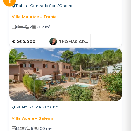
Trabia - Contrada Sant'Onofrio
Villa Maurice – Trabia
11
4
2
207 m²
€ 260.000
THOMAS GRUESSNER
Salemi - C.da San Ciro
Villa Adele – Salemi
14
7
6
500 m²