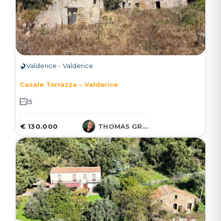
Valderice - Valderice
Casale Torrazza – Valderice
15
€ 130.000
THOMAS GRUESSNER