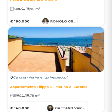
6
2
1
90 m²
€ 160.000
ROMOLO GRUESSNER
Caronia - Via Amerigo Vespucci, 4
Appartamento Filippo II – Marina di Caronia
5
2
1
78 m²
€ 140.000
GAETANO VARCASIA