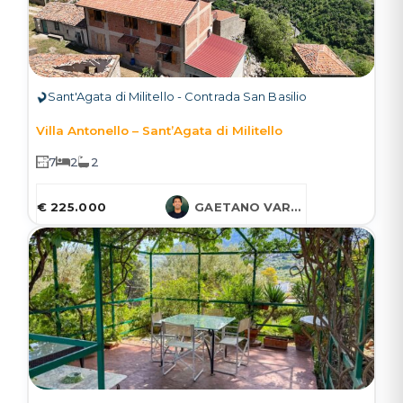
Sant'Agata di Militello - Contrada San Basilio
Villa Antonello – Sant’Agata di Militello
7
2
2
€ 225.000
GAETANO VARCASIA