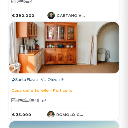
13
6
4
€ 390.000
GAETANO VARCASIA
Santa Flavia - Via Oliveri, 9
Casa delle Sorelle – Porticello
4
2
1
49 m²
€ 35.000
ROMOLO GRUESSNER