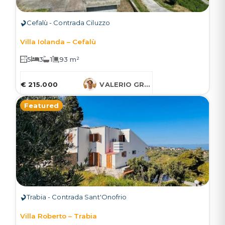
Cefalù - Contrada Ciluzzo
Villa Iolanda – Cefalù
5
3
1
93 m²
€ 215.000
VALERIO GRUESSNER
Featured
Trabia - Contrada Sant'Onofrio
Villa Roberto – Trabia