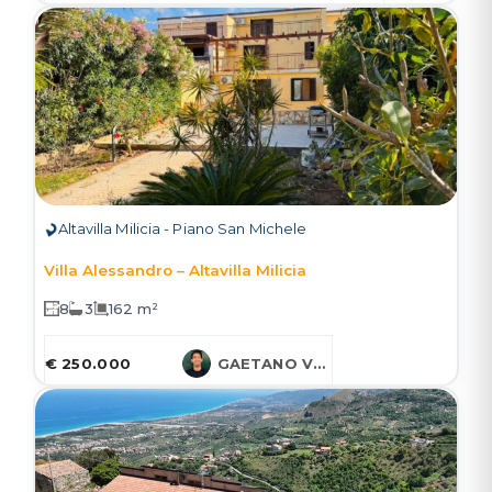
Altavilla Milicia - Piano San Michele
Villa Alessandro – Altavilla Milicia
8
3
162 m²
€ 250.000
GAETANO VARCASIA