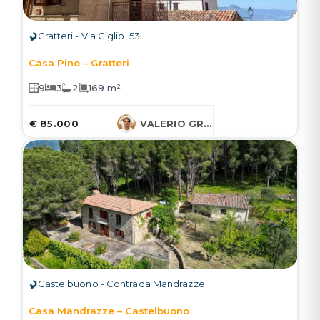
Gratteri - Via Giglio, 53
Casa Pino – Gratteri
9
3
2
169 m²
€ 85.000
VALERIO GRUESSNER
Castelbuono - Contrada Mandrazze
Casa Mandrazze – Castelbuono