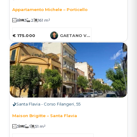
Appartamento Michele – Porticello
8
3
2
161 m²
€ 175.000
GAETANO VARCASIA
Santa Flavia - Corso Filangeri, 55
Maison Brigitte – Santa Flavia
3
1
1
51 m²