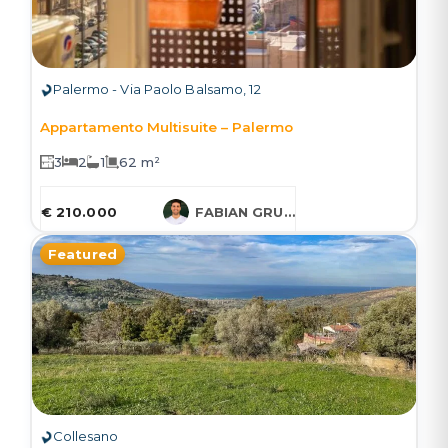
Palermo - Via Paolo Balsamo, 12
Appartamento Multisuite – Palermo
3
2
1
62 m²
€ 210.000
FABIAN GRUESSNER
Featured
Collesano