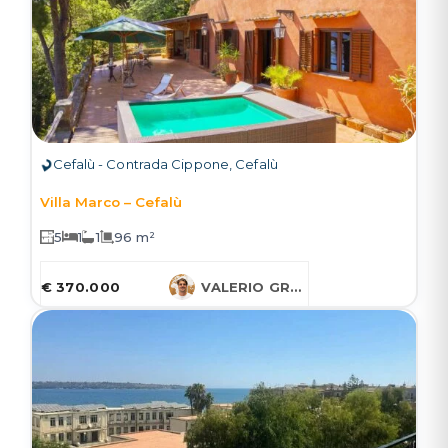
Cefalù - Contrada Cippone, Cefalù
Villa Marco – Cefalù
5
1
1
96 m²
€ 370.000
VALERIO GRUESSNER