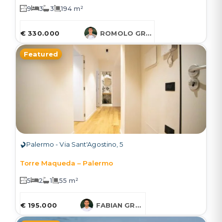
9
3
3
194 m²
€ 330.000
ROMOLO GRUESSNER
Featured
Palermo - Via Sant'Agostino, 5
Torre Maqueda – Palermo
5
2
1
55 m²
€ 195.000
FABIAN GRUESSNER