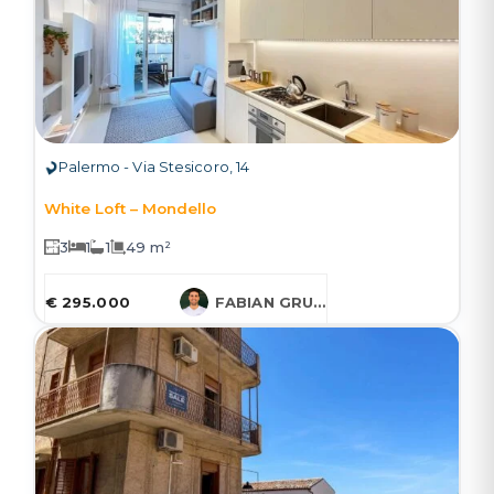
Palermo - Via Stesicoro, 14
White Loft – Mondello
3
1
1
49 m²
€ 295.000
FABIAN GRUESSNER