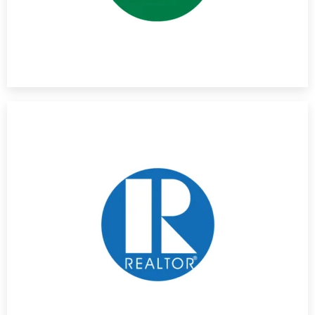
AIPP affiliated
REALTORS®, titolo che oggi utilizziamo con grande orgoglio.
agents”). Solo i membri della NAR possono definirsi
riferimento per i realtor (o, in inglese britannico, gli “estate
nome) di respiro globale, è il principale ente professionale di
organizzazione, nata negli Stati Uniti ma oggi (nonostante il
National Association of Realtors (NAR). Questa prestigiosa
Dal 2023, Property in Sicily è orgogliosamente membro della
NAR-licensed Realtors