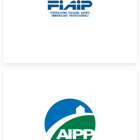
intermediazione immobiliare in Italia. Siamo regolarmente
rappresenta lo standard di riferimento per l’attività di
La Federazione Italiana Agenti Immobiliari Professionisti
FIAIP Accredited
Property Ombudsman.
nostra attività è sottoposta alla supervisione dell’independent
professionale e procedere con la tranquillità di sapere che la
un servizio conforme a un rigoroso codice di condotta
questo accreditamento, i nostri acquirenti possono contare su
Professionals (AIPP), con sede nel Regno Unito. Grazie a
Siamo ora membri dell’Alliance of International Property